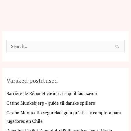
S
e
a
r
Värsked postitused
c
h
Barrière de Bénodet casino : ce qu’il faut savoir
f
Casino Munkebjerg – guide til danske spillere
o
Casino Monticello seguridad: guía práctica y completa para
r
jugadores en Chile
:
Download 1xBet: Complete US Player Review & Guide