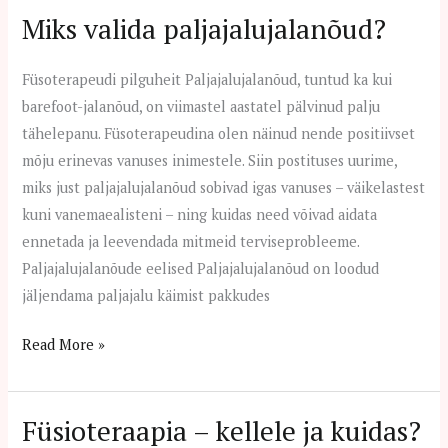
Miks valida paljajalujalanõud?
Miks
valida
paljajalujalanõud?
Füsoterapeudi pilguheit Paljajalujalanõud, tuntud ka kui
barefoot-jalanõud, on viimastel aastatel pälvinud palju
tähelepanu. Füsoterapeudina olen näinud nende positiivset
mõju erinevas vanuses inimestele. Siin postituses uurime,
miks just paljajalujalanõud sobivad igas vanuses – väikelastest
kuni vanemaealisteni – ning kuidas need võivad aidata
ennetada ja leevendada mitmeid terviseprobleeme.
Paljajalujalanõude eelised Paljajalujalanõud on loodud
jäljendama paljajalu käimist pakkudes
Read More »
Füsioteraapia – kellele ja kuidas?
Füsioteraapia