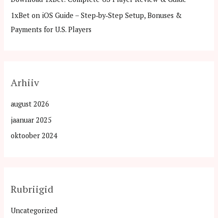
1xBet on iOS Guide – Step‑by‑Step Setup, Bonuses &
Payments for U.S. Players
Arhiiv
august 2026
jaanuar 2025
oktoober 2024
Rubriigid
Uncategorized