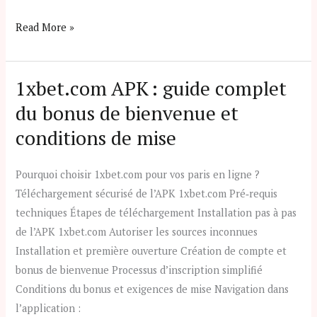
Players
Read More »
1xbet.com APK : guide complet
1xbet.com
APK :
du bonus de bienvenue et
guide
conditions de mise
complet
du
Pourquoi choisir 1xbet.com pour vos paris en ligne ?
bonus
Téléchargement sécurisé de l’APK 1xbet.com Pré‑requis
de
techniques Étapes de téléchargement Installation pas à pas
bienvenue
de l’APK 1xbet.com Autoriser les sources inconnues
et
Installation et première ouverture Création de compte et
conditions
bonus de bienvenue Processus d’inscription simplifié
de
Conditions du bonus et exigences de mise Navigation dans
mise
l’application :