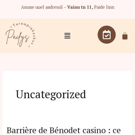
Skip
Asume uuel aadressil –
Vainu tn 11,
Paide linn
to
content
Menu
Uncategorized
Barrière de Bénodet casino : ce
Barrière