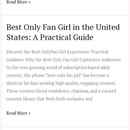
Read More »
Best Only Fan Girl in the United
Best
Only
States: A Practical Guide
Fan
Girl
Discover the Best OnlyFan Girl Experience: Practical
in
Guidance Why the Best Only Fan Girl Captivates Audiences
the
In the ever‑growing world of subscription‑based adult
United
content, the phrase “best only fan girl” has become a
States:
shortcut for fans seeking high‑quality, engaging creators.
A
These creators blend confidence, charisma, and a curated
Practical
content library that feels both exclusive and
Guide
Read More »