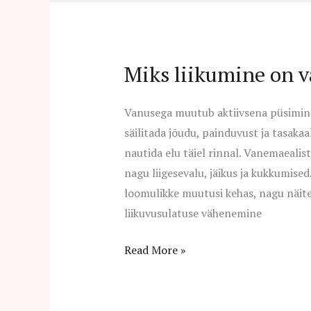
Miks liikumine on v
Miks
liikumine
on
Vanusega muutub aktiivsena püsimine 
vanemaealistele
säilitada jõudu, painduvust ja tasakaal
oluline?
nautida elu täiel rinnal. Vanemaealist
nagu liigesevalu, jäikus ja kukkumise
loomulikke muutusi kehas, nagu näitek
liikuvusulatuse vähenemine
Read More »