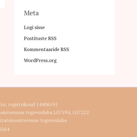
Meta
Logi sisse
Postituste RSS
Kommentaaride RSS
WordPress.org
fys; registrikood 14406591
hoiuteenuse tegevusluba L07594, L07222
litatsiooniteenuse tegevusluba
0264