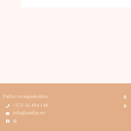
Paifys teraapiakeskus
+372 56 494 148
info@paifys.ee