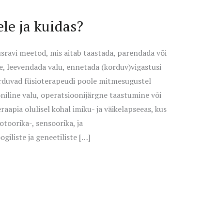
ele ja kuidas?
ravi meetod, mis aitab taastada, parendada või
e, leevendada valu, ennetada (korduv)vigastusi
rduvad füsioterapeudi poole mitmesugustel
niline valu, operatsioonijärgne taastumine või
aapia olulisel kohal imiku- ja väikelapseeas, kus
oorika-, sensoorika, ja
iliste ja geneetiliste […]