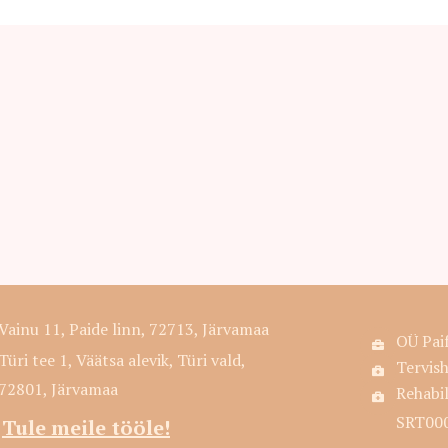
Vainu 11, Paide linn, 72713, Järvamaa
OÜ Pai
Türi tee 1, Väätsa alevik, Türi vald,
Tervis
72801, Järvamaa
Rehabi
SRT00
Tule meile tööle!