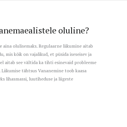
anemaealistele oluline?
aina olulisemaks. Regulaarne liikumine aitab
u, mis kõik on vajalikud, et püsida iseseisev ja
el aitab see vältida ka tihti esinevaid probleeme
d. Liikumise tähtsus Vananemine toob kaasa
s lihasmassi, luutiheduse ja liigeste