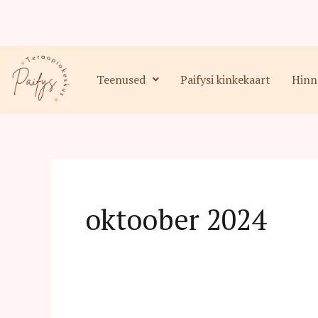
Skip
to
content
Teenused
Paifysi kinkekaart
Hinna
oktoober 2024