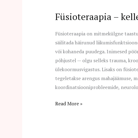
Füsioteraapia – kell
Füsioteraapia
–
kellele
Füsioteraapia on mitmekülgne taastus
ja
säilitada häirunud liikumisfunktsioon
kuidas?
või kohaneda puudega. Inimesed pöö
põhjustel — olgu selleks trauma, kroo
ülekoormusvigastus. Lisaks on füsioter
tegeletakse arengus mahajäämuse, mot
koordinatsiooniprobleemide, neuroloog
Read More »