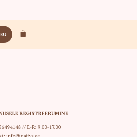
AEG
NUSELE REGISTREERUMINE
: 56494148 // E-R: 9.00-17.00
post: info@paifys.ee