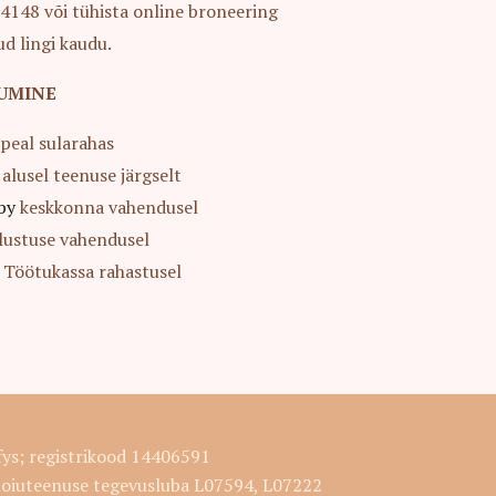
4148 või tühista online broneering
ud lingi kaudu.
UMINE
hapeal sularahas
e alusel teenuse järgselt
by
keskkonna vahendusel
ndlustuse vahendusel
ti Töötukassa rahastusel
fys; registrikood 14406591
hoiuteenuse tegevusluba L07594, L07222