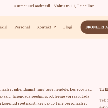
Asume uuel aadressil –
Vainu tn 11,
Paide linn
kiri
Personal
Kontakt
Blogi
BRONEERI 
onaalset juhendamist ning tuge nendele, kes soovivad
TEE
akaalu, lahendada seedimisprobleeme või saavutada
Tel
kogenud spetsialist, kes pakub teile personaalset
e-