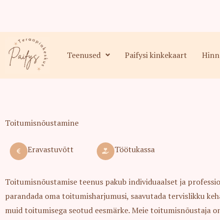
Skip
to
content
Teenused
Paifysi kinkekaart
Hinna
Toitumisnõustamine
Eravastuvõtt
Töötukassa
Toitumisnõustamise teenus pakub individuaalset ja professi
parandada oma toitumisharjumusi, saavutada tervislikku keh
muid toitumisega seotud eesmärke. Meie toitumisnõustaja on 