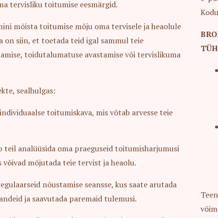
oma tervisliku toitumise eesmärgid.
Kodu
ini mõista toitumise mõju oma tervisele ja heaolule
BRO
 on siin, et toetada teid igal sammul teie
TÜH
tamise, toidutalumatuse avastamise või tervislikuma
kte, sealhulgas:
individuaalse toitumiskava, mis võtab arvesse teie
b teil analüüsida oma praeguseid toitumisharjumusi
võivad mõjutada teie tervist ja heaolu.
egulaarseid nõustamise seansse, kus saate arutada
Teen
uandeid ja saavutada paremaid tulemusi.
võim