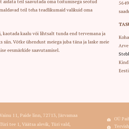
t aidata teil saavutada oma toitumisega seotud
5649
õimaldavad teil teha teadlikumaid valikuid oma
saad
TAS
 kaotada kaalu või lihtsalt tunda end tervemana ja
Ko
 siin. Võtke ühendust meiega juba täna ja laske meie
Arv
mise eesmärkide saavutamisel.
Steb
Ki
Ees
Vainu 11, Paide linn, 72713, Järvamaa
OÜ Pai
Türi tee 1, Väätsa alevik, Türi vald,
Tervis