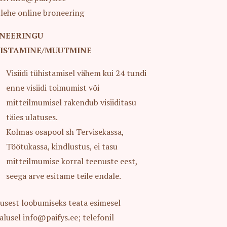
lehe online broneering
NEERINGU
ISTAMINE/MUUTMINE
Visiidi tühistamisel vähem kui 24 tundi
enne visiidi toimumist või
mitteilmumisel rakendub visiiditasu
täies ulatuses.
Kolmas osapool sh Tervisekassa,
Töötukassa, kindlustus, ei tasu
mitteilmumise korral teenuste eest,
seega arve esitame teile endale.
usest loobumiseks teata esimesel
alusel info@paifys.ee; telefonil