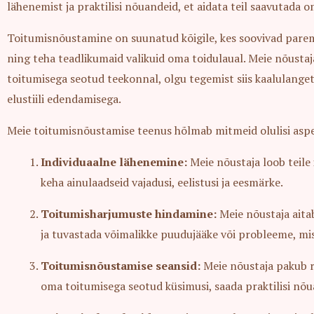
lähenemist ja praktilisi nõuandeid, et aidata teil saavutada 
Toitumisnõustamine on suunatud kõigile, kes soovivad parem
ning teha teadlikumaid valikuid oma toidulaual. Meie nõustaja
toitumisega seotud teekonnal, olgu tegemist siis kaalulange
elustiili edendamisega.
Meie toitumisnõustamise teenus hõlmab mitmeid olulisi aspe
Individuaalne lähenemine:
Meie nõustaja loob teile 
keha ainulaadseid vajadusi, eelistusi ja eesmärke.
Toitumisharjumuste hindamine:
Meie nõustaja aita
ja tuvastada võimalikke puudujääke või probleeme, mis 
Toitumisnõustamise seansid:
Meie nõustaja pakub r
oma toitumisega seotud küsimusi, saada praktilisi nõ