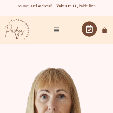
Skip
Asume uuel aadressil –
Vainu tn 11,
Paide linn
to
content
Menu