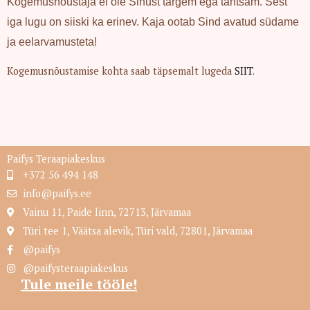
Kogemusnõustaja
ei ole Sinust targem ega tähtsam. Sest
iga lugu on siiski ka erinev. Kaja ootab Sind avatud südame
ja eelarvamusteta!
Kogemusnõustamise kohta saab täpsemalt lugeda
SIIT
.
Paifys Teraapiakeskus
+372 56 494 148​
info@paifys.ee​
Vainu 11, Paide linn, 72713, Järvamaa
Türi tee 1, Väätsa alevik, Türi vald, 72801, Järvamaa
@paifys
@paifysteraapiakeskus
Tule meile tööle!