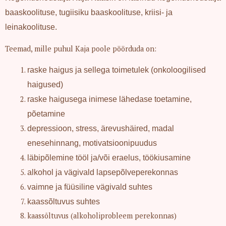
baaskoolituse, tugiisiku baaskoolituse, kriisi- ja
leinakoolituse.
Teemad, mille puhul Kaja poole pöörduda on:
raske haigus ja sellega toimetulek (onkoloogilised
haigused)
raske haigusega inimese lähedase toetamine,
põetamine
depressioon, stress, ärevushäired, madal
enesehinnang, motivatsioonipuudus
läbipõlemine tööl ja/või eraelus, töökiusamine
alkohol ja vägivald lapsepõlveperekonnas
vaimne ja füüsiline vägivald suhtes
kaassõltuvus suhtes
kaassõltuvus (alkoholiprobleem perekonnas)