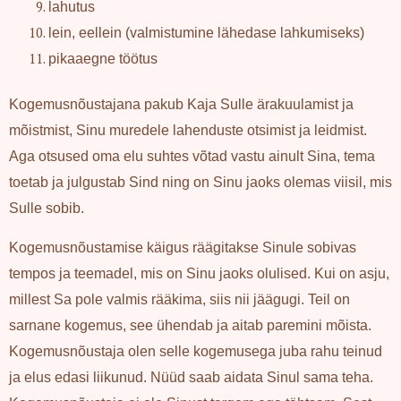
lahutus
lein, eellein (valmistumine lähedase lahkumiseks)
pikaaegne töötus
Kogemusnõustajana pakub Kaja Sulle ärakuulamist ja
mõistmist, Sinu muredele lahenduste otsimist ja leidmist.
Aga otsused oma elu suhtes võtad vastu ainult Sina, tema
toetab ja julgustab Sind ning on Sinu jaoks olemas viisil, mis
Sulle sobib.
Kogemusnõustamise käigus räägitakse Sinule sobivas
tempos ja teemadel, mis on Sinu jaoks olulised. Kui on asju,
millest Sa pole valmis rääkima, siis nii jäägugi. Teil on
sarnane kogemus, see ühendab ja aitab paremini mõista.
Kogemusnõustaja olen selle kogemusega juba rahu teinud
ja elus edasi liikunud. Nüüd saab aidata Sinul sama teha.